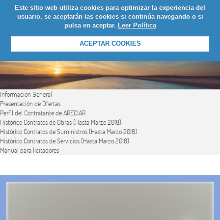
Este sitio web utiliza cookies para optimizar la experiencia del
LOGIN
usuario, se aceptarán las cookies si continúa navegando o si
pulsa en aceptar.
Leer Política
ACEPTAR COOKIES
Informacion General
Presentación de Ofertas
Perfil del Contratante de ARECIAR
Histórico Contratos de Obras (Hasta Marzo 2018)
Histórico Contratos de Suministros (Hasta Marzo 2018)
Histórico Contratos de Servicios (Hasta Marzo 2018)
Manual para licitadores