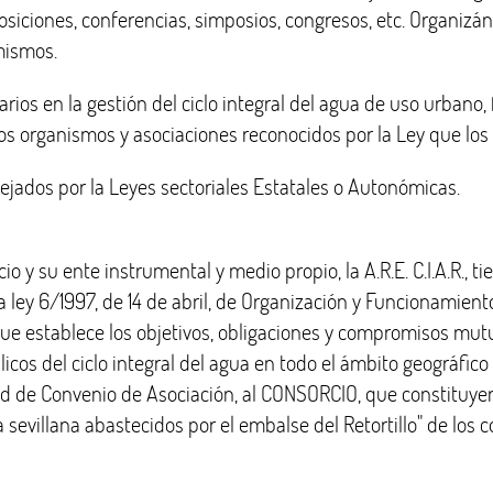
siciones, conferencias, simposios, congresos, etc. Organizánd
 mismos.
arios en la gestión del ciclo integral del agua de uso urbano,
os organismos y asociaciones reconocidos por la Ley que los
sejados por la Leyes sectoriales Estatales o Autonómicas.
o y su ente instrumental y medio propio, la A.R.E. C.I.A.R., t
a ley 6/1997, de 14 de abril, de Organización y Funcionamien
 establece los objetivos, obligaciones y compromisos mutuo
licos del ciclo integral del agua en todo el ámbito geográfic
rtud de Convenio de Asociación, al CONSORCIO, que consti
evillana abastecidos por el embalse del Retortillo" de los c