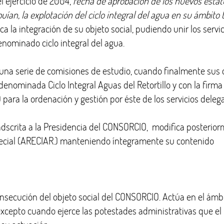
l ejercicio de 2004,
fecha de
aprobación de los nuevos estat
ían, la explotación del ciclo integral del agua en su ámbito te
 la integración de su objeto social, pudiendo unir los serv
enominado ciclo integral del agua.
e una serie de comisiones de estudio, cuando finalmente su
denominada Ciclo Integral Aguas del Retortillo y con la firm
para la ordenación y gestión por éste de los servicios deleg
) adscrita a la Presidencia del CONSORCIO, modifica posterio
cial (ARECIAR.) manteniendo íntegramente su contenido
a consecución del objeto social del CONSORCIO. Actúa en el á
 excepto cuando ejerce las potestades administrativas que e