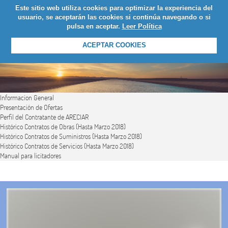
Este sitio web utiliza cookies para optimizar la experiencia del
LOGIN
usuario, se aceptarán las cookies si continúa navegando o si
pulsa en aceptar.
Leer Política
ACEPTAR COOKIES
Informacion General
Presentación de Ofertas
Perfil del Contratante de ARECIAR
Histórico Contratos de Obras (Hasta Marzo 2018)
Histórico Contratos de Suministros (Hasta Marzo 2018)
Histórico Contratos de Servicios (Hasta Marzo 2018)
Manual para licitadores