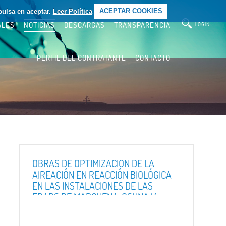
pulsa en aceptar.
Leer Política
ACEPTAR COOKIES
ALES
NOTICIAS
DESCARGAS
TRANSPARENCIA
LOGIN
PERFIL DEL CONTRATANTE
CONTACTO
OBRAS DE OPTIMIZACIÓN DE LA
AIREACIÓN EN REACCIÓN BIOLÓGICA
EN LAS INSTALACIONES DE LAS
EDARS DE MARCHENA, OSUNA Y
PARADAS, SUBVENCIONADA POR EL
PROGRAMA OPERATIVO FEDER DE