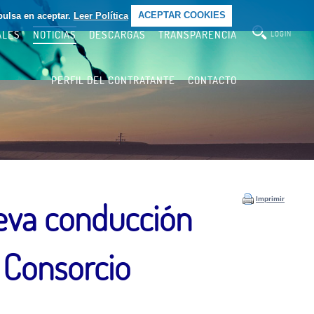
pulsa en aceptar.
Leer Política
ACEPTAR COOKIES
ALES
NOTICIAS
DESCARGAS
TRANSPARENCIA
LOGIN
PERFIL DEL CONTRATANTE
CONTACTO
Imprimir
nueva conducción
l Consorcio