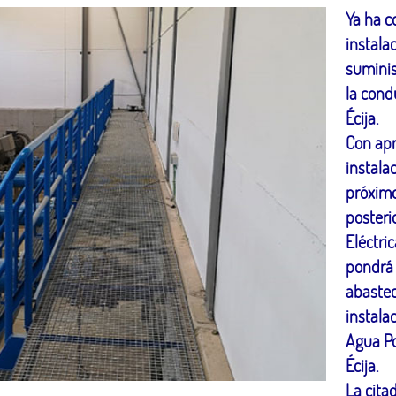
Ya ha c
instala
suminis
la cond
Écija.
Con ap
instala
próxim
posteri
Eléctri
pondrá 
abastec
instala
Agua Po
Écija.
La cita