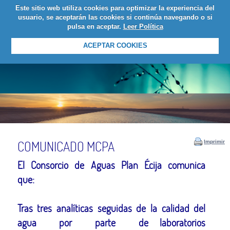
Este sitio web utiliza cookies para optimizar la experiencia del
LOGIN
usuario, se aceptarán las cookies si continúa navegando o si
pulsa en aceptar.
Leer Política
ACEPTAR COOKIES
COMUNICADO MCPA
Imprimir
El Consorcio de Aguas Plan Écija comunica
que:
Tras tres analíticas seguidas de la calidad del
agua por parte de laboratorios