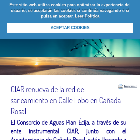
Este sitio web utiliza cookies para optimizar la experiencia del
LOGIN
usuario, se aceptarán las cookies si continúa navegando o si
pulsa en aceptar.
Leer Política
ACEPTAR COOKIES
CIAR renueva de la red de
Imprimir
saneamiento en Calle Lobo en Cañada
Rosal
El Consorcio de Aguas Plan Écija, a través de su
ente instrumental CIAR, junto con el
Ayuntamiento de Cañada Rosal, están llevando a