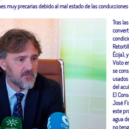
nes muy precarias debido al mal estado de las conducciones
Tras las
convert
condici
Retorti
Écija), 
Visto en
se cons
usados 
del acuí
El Cons
José Fi
este pr
agua de
no teng