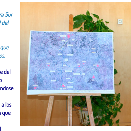
ra Sur
 del
 que
os.
e del
o
iéndose
 a los
a que
l
l