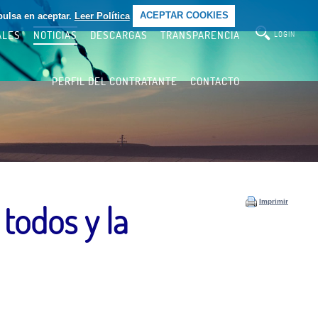
pulsa en aceptar.
Leer Política
ACEPTAR COOKIES
ALES
NOTICIAS
DESCARGAS
TRANSPARENCIA
LOGIN
PERFIL DEL CONTRATANTE
CONTACTO
Imprimir
todos y la