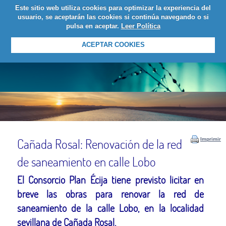
Este sitio web utiliza cookies para optimizar la experiencia del
LOGIN
usuario, se aceptarán las cookies si continúa navegando o si
pulsa en aceptar.
Leer Política
ACEPTAR COOKIES
Cañada Rosal: Renovación de la red
Imprimir
de saneamiento en calle Lobo
El Consorcio Plan Écija tiene previsto licitar en
breve las obras para renovar la red de
saneamiento de la calle Lobo, en la localidad
sevillana de Cañada Rosal.