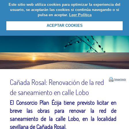
Este sitio web utiliza cookies para optimizar la experiencia del
LOGIN
usuario, se aceptarán las cookies si continúa navegando o si
pulsa en aceptar.
Leer Política
ACEPTAR COOKIES
Cañada Rosal: Renovación de la red
Imprimir
de saneamiento en calle Lobo
El Consorcio Plan Écija tiene previsto licitar en
breve las obras para renovar la red de
saneamiento de la calle Lobo, en la localidad
sevillana de Cañada Rosal.