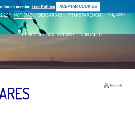
pulsa en aceptar.
Leer Política
ACEPTAR COOKIES
ALES
NOTICIAS
DESCARGAS
TRANSPARENCIA
LOGIN
PERFIL DEL CONTRATANTE
CONTACTO
Imprimir
IARES