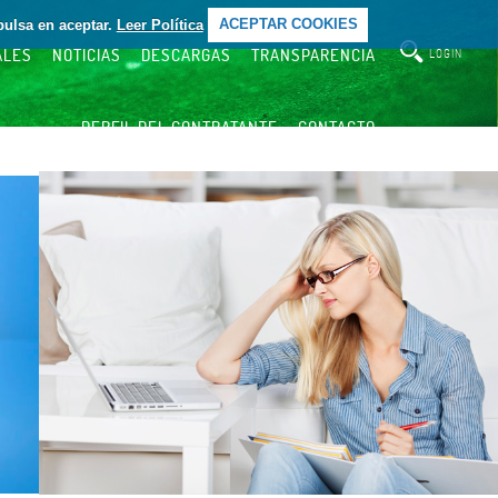
pulsa en aceptar.
Leer Política
ACEPTAR COOKIES
ALES
NOTICIAS
DESCARGAS
TRANSPARENCIA
LOGIN
PERFIL DEL CONTRATANTE
CONTACTO