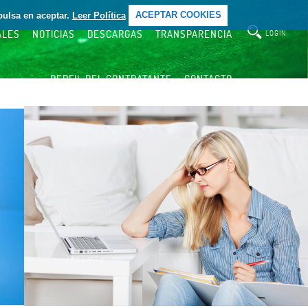
pulsa en aceptar.
Leer Política
ACEPTAR COOKIES
ALES
NOTICIAS
DESCARGAS
TRANSPARENCIA
LOGIN
PERFIL DEL CONTRATANTE
CONTACTO