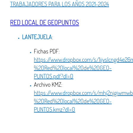
TRABAJADORES PARA LOS AÑOS 2021-2024
RED LOCAL DE GEOPUNTOS
LANTEJUELA
:
Fichas PDF:
https://www.dropbox.com/s/1ijvslcngd4e
%20Red%20local%20de%20GEO-
PUNTOS.pdf?dl=0
Archivo KMZ:
https://www.dropbox.com/s/mhj2njgiwmw
%20Red%20local%20de%20GEO-
PUNTOS.kmz?dl=0