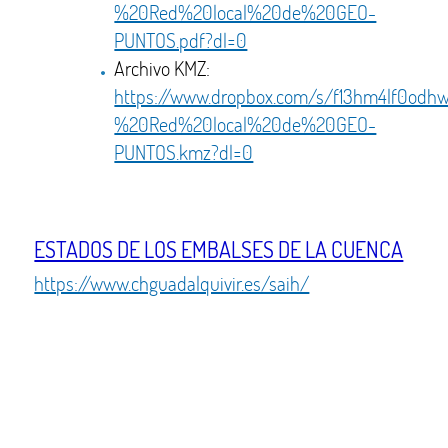
%20Red%20local%20de%20GEO-
PUNTOS.pdf?dl=0
Archivo KMZ:
https://www.dropbox.com/s/f13hm4lf0od
%20Red%20local%20de%20GEO-
PUNTOS.kmz?dl=0
ESTADOS DE LOS EMBALSES DE LA CUENCA
https://www.chguadalquivir.es/saih/