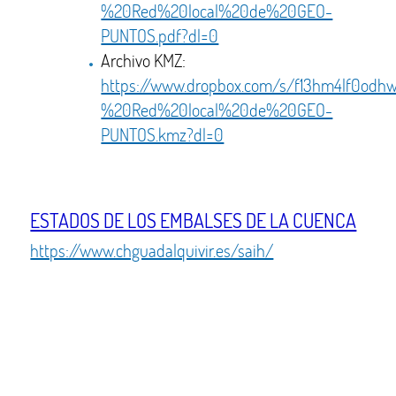
%20Red%20local%20de%20GEO-
PUNTOS.pdf?dl=0
Archivo KMZ:
https://www.dropbox.com/s/f13hm4lf0od
%20Red%20local%20de%20GEO-
PUNTOS.kmz?dl=0
ESTADOS DE LOS EMBALSES DE LA CUENCA
https://www.chguadalquivir.es/saih/