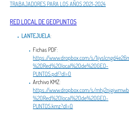
TRABAJADORES PARA LOS AÑOS 2021-2024
RED LOCAL DE GEOPUNTOS
LANTEJUELA
:
Fichas PDF:
https://www.dropbox.com/s/1ijvslcngd4e
%20Red%20local%20de%20GEO-
PUNTOS.pdf?dl=0
Archivo KMZ:
https://www.dropbox.com/s/mhj2njgiwmw
%20Red%20local%20de%20GEO-
PUNTOS.kmz?dl=0