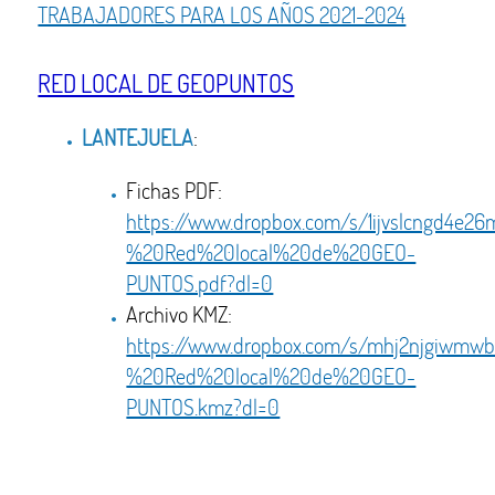
TRABAJADORES PARA LOS AÑOS 2021-2024
RED LOCAL DE GEOPUNTOS
LANTEJUELA
:
Fichas PDF:
https://www.dropbox.com/s/1ijvslcngd4e
%20Red%20local%20de%20GEO-
PUNTOS.pdf?dl=0
Archivo KMZ:
https://www.dropbox.com/s/mhj2njgiwmw
%20Red%20local%20de%20GEO-
PUNTOS.kmz?dl=0