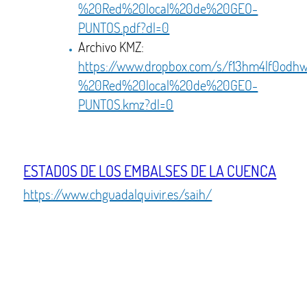
%20Red%20local%20de%20GEO-
PUNTOS.pdf?dl=0
Archivo KMZ:
https://www.dropbox.com/s/f13hm4lf0od
%20Red%20local%20de%20GEO-
PUNTOS.kmz?dl=0
ESTADOS DE LOS EMBALSES DE LA CUENCA
https://www.chguadalquivir.es/saih/