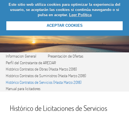
Este sitio web utiliza cookies para optimizar la experiencia del
LOGIN
usuario, se aceptarán las cookies si continúa navegando o si
pulsa en aceptar.
Leer Política
ACEPTAR COOKIES
Informacion General
Presentación de Ofertas
Perfil del Contratante de ARECIAR
Histórico Contratos de Obras (Hasta Marzo 2018)
Histórico Contratos de Suministros (Hasta Marzo 2018)
Histórico Contratos de Servicios (Hasta Marzo 2018)
Manual para licitadores
Histórico de Licitaciones de Servicios