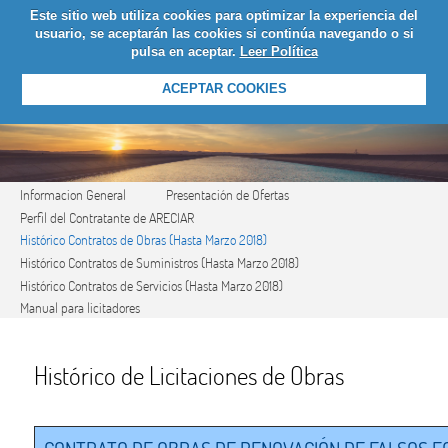
Este sitio web utiliza cookies para optimizar la experiencia del
LOGIN
usuario, se aceptarán las cookies si continúa navegando o si
pulsa en aceptar.
Leer Política
ACEPTAR COOKIES
Informacion General
Presentación de Ofertas
Perfil del Contratante de ARECIAR
Histórico Contratos de Obras (Hasta Marzo 2018)
Histórico Contratos de Suministros (Hasta Marzo 2018)
Histórico Contratos de Servicios (Hasta Marzo 2018)
Manual para licitadores
Histórico de Licitaciones de Obras